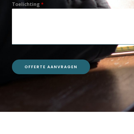
Toelichting
*
OFFERTE AANVRAGEN