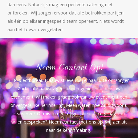
dan eens. Natuurlijk mag een perfecte catering niet
ontbreken. Wij zorgen ervoor dat alle betrokken partijen
als één op elkaar ingespeeld team opereert. Niets wordt
aan het toeval overgelaten.
Neem Contact Op!
Bij Projectbureau Blaauw streven wij ernaar u te ontzorgen.
Zodat alle aanwezigen kunnen genieten tijdens uw
evenement. Wij maken graag ook van uw evenement een
onvergetelijke herinnering. Meer weten hoe wij dit voor u
realiseren? Of mist u een mogelijkheid die u graag zou
willen bespreken? Neem contact met ons op. Wij zien uit
naar de kennismaking.